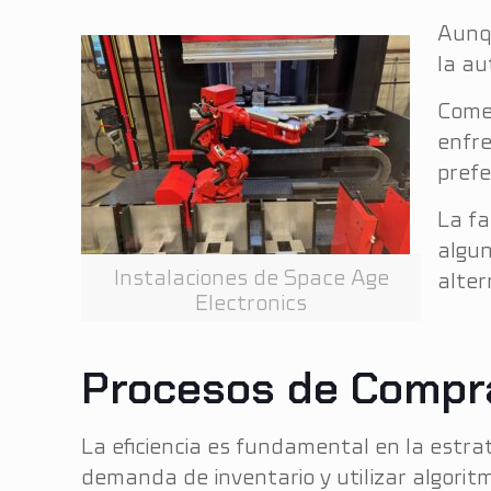
Aunq
la au
Comen
enfre
prefe
La fa
algun
Instalaciones de Space Age
alter
Electronics
Procesos de Compra
La eficiencia es fundamental en la estr
demanda de inventario y utilizar algori