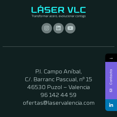
→
P.I. Campo Aníbal,
Contacta
C/. Barranc Pascual, nº 15
46530 Puzol – Valencia
96 142 44 59
ofertas@laservalencia.com